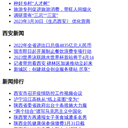
种好乡村“人才树”
旅游专列促进旅游消费，带旺人间烟火
调研需有“三忌”“三宜”
2023年3月30日《生态西安》 优化营商
西安新闻
2022年全省进出口总值4835亿元人民币
我市即日起开展制止餐饮浪费专项行动
2023世界泳联跳水世界杯首站将于4月14
记者带您看西安 碑林区加速推动立起来
新城区：创建就业创业服务驿站 尽享“
新闻排行
西安市召开疫情防控工作视频会议
沪宁沿江高铁从“纸上蓝图”变为“
陕西省委省政府出台十条措施大力服
“两个结合”谱写马克思主义中国化
陕西警方再通报女子美食城遭多名男
陕西全民健康保参保缴费3月31日截