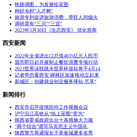
铁路调图，为发展绘蓝图
种好乡村“人才树”
旅游专列促进旅游消费，带旺人间烟火
调研需有“三忌”“三宜”
2023年3月30日《生态西安》 优化营商
西安新闻
2022年全省进出口总值4835亿元人民币
我市即日起开展制止餐饮浪费专项行动
2023世界泳联跳水世界杯首站将于4月14
记者带您看西安 碑林区加速推动立起来
新城区：创建就业创业服务驿站 尽享“
新闻排行
西安市召开疫情防控工作视频会议
沪宁沿江高铁从“纸上蓝图”变为“
陕西省委省政府出台十条措施大力服
“两个结合”谱写马克思主义中国化
陕西警方再通报女子美食城遭多名男